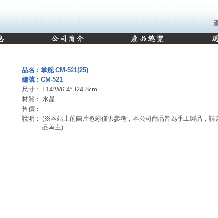
品名：掌舵 CM-521(25)
編號：CM-521
尺寸：
L14*W6.4*H24.8cm
材質：
水晶
售價：
說明：
(※本站上的圖片色彩僅供參考，本公司商品皆為手工製品，請
品為主)