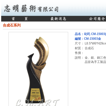
合成石系列
品名：叱吒 CM-15003(
編號：CM-15003金
尺寸：
L8.5*W6*H29c
材質：
合成石
售價：
說明：
金、銀、銅三色
品皆為手工製品